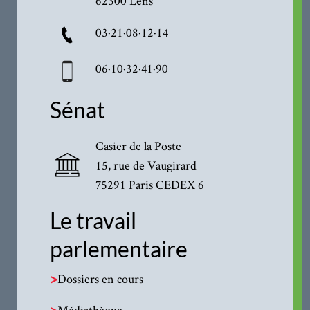
62300 Lens
03·21·08·12·14
06·10·32·41·90
Sénat
Casier de la Poste
15, rue de Vaugirard
75291 Paris CEDEX 6
Le travail
parlementaire
>
Dossiers en cours
>
Médiathèque