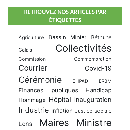
RETROUVEZ NOS ARTICLES PAR
ÉTIQUETTES
Bassin Minier
Béthune
Agriculture
Collectivités
Calais
Commission
Commémoration
Courrier
Covid-19
Cérémonie
EHPAD
ERBM
Finances publiques
Handicap
Hôpital
Inauguration
Hommage
Industrie
inflation
Justice sociale
Maires
Ministre
Lens