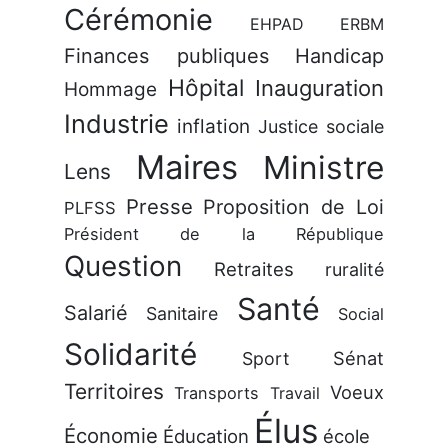
Cérémonie
EHPAD
ERBM
Finances publiques
Handicap
Hôpital
Inauguration
Hommage
Industrie
inflation
Justice sociale
Maires
Ministre
Lens
Presse
Proposition de Loi
PLFSS
Président de la République
Question
Retraites
ruralité
Santé
Salarié
Sanitaire
Social
Solidarité
Sénat
Sport
Territoires
Voeux
Transports
Travail
Élus
Économie
Éducation
école