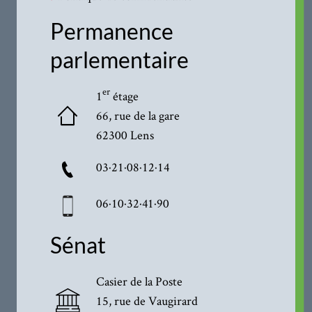
Permanence
parlementaire
er
1
étage
66, rue de la gare
62300 Lens
03·21·08·12·14
06·10·32·41·90
Sénat
Casier de la Poste
15, rue de Vaugirard