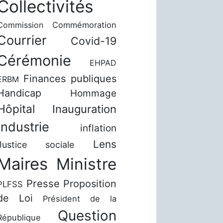
Collectivités
Commission
Commémoration
Courrier
Covid-19
Cérémonie
EHPAD
Finances publiques
ERBM
Handicap
Hommage
Hôpital
Inauguration
Industrie
inflation
Lens
Justice sociale
Maires
Ministre
Presse
Proposition
PLFSS
de Loi
Président de la
Question
République