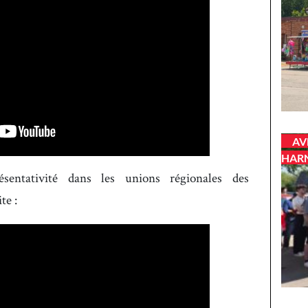
AV
HAR
sentativité dans les unions régionales des
te :