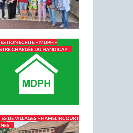
ESTION ÉCRITE – MDPH –
STRE CHARGÉE DU HANDICAP
TES DE VILLAGES – HAMELINCOURT
RNES