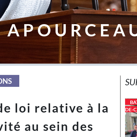
 APOURCEA
ONS
SU
BA
e loi relative à la
DE-C
ité au sein des