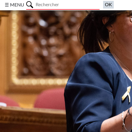
a
☰ MENU