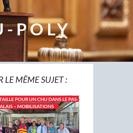
U-POLY
R LE MÊME SUJET :
TAILLE POUR UN CHU DANS LE PAS-
ALAIS – MOBILISATIONS