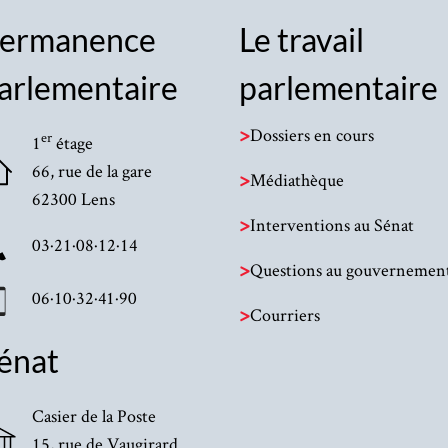
ermanence
Le travail
arlementaire
parlementaire
>
Dossiers en cours
er
1
étage
66, rue de la gare
>
Médiathèque
62300 Lens
>
Interventions au Sénat
03·21·08·12·14
>
Questions au gouvernemen
06·10·32·41·90
>
Courriers
énat
Casier de la Poste
15, rue de Vaugirard