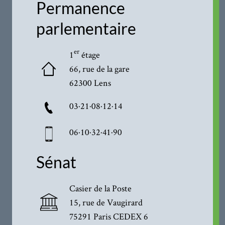
Permanence
parlementaire
er
1
étage
66, rue de la gare
62300 Lens
03·21·08·12·14
06·10·32·41·90
Sénat
Casier de la Poste
15, rue de Vaugirard
75291 Paris CEDEX 6