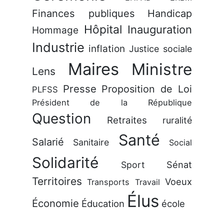
Finances publiques
Handicap
Hôpital
Inauguration
Hommage
Industrie
inflation
Justice sociale
Maires
Ministre
Lens
Presse
Proposition de Loi
PLFSS
Président de la République
Question
Retraites
ruralité
Santé
Salarié
Sanitaire
Social
Solidarité
Sénat
Sport
Territoires
Voeux
Transports
Travail
Élus
Économie
Éducation
école