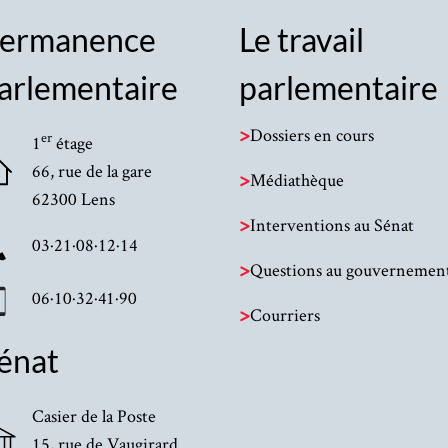
ermanence
Le travail
arlementaire
parlementaire
>
Dossiers en cours
er
1
étage
66, rue de la gare
>
Médiathèque
62300 Lens
>
Interventions au Sénat
03·21·08·12·14
>
Questions au gouvernemen
06·10·32·41·90
>
Courriers
énat
Casier de la Poste
15, rue de Vaugirard