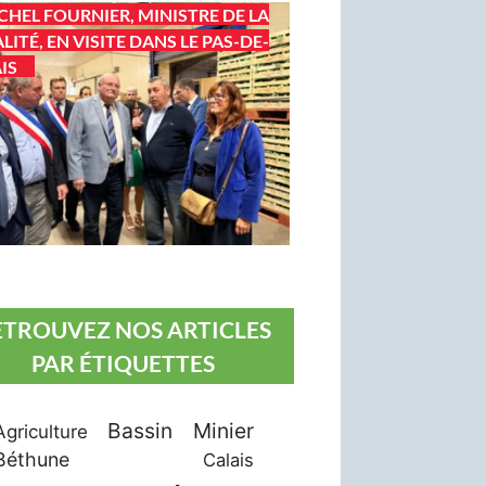
CHEL FOURNIER, MINISTRE DE LA
LITÉ, EN VISITE DANS LE PAS-DE-
IS
ETROUVEZ NOS ARTICLES
PAR ÉTIQUETTES
Bassin Minier
Agriculture
Béthune
Calais