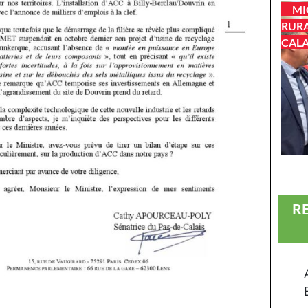
MI
RURA
CALA
R