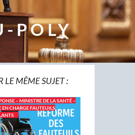
U-POLY
R LE MÊME SUJET :
PONSE – MINISTRE DE LA SANTÉ –
E EN CHARGE FAUTEUILS
LANTS