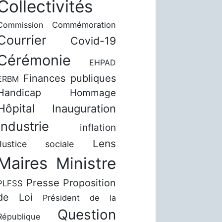
Collectivités
Commission
Commémoration
Courrier
Covid-19
Cérémonie
EHPAD
Finances publiques
ERBM
Handicap
Hommage
Hôpital
Inauguration
Industrie
inflation
Lens
Justice sociale
Maires
Ministre
Presse
Proposition
PLFSS
de Loi
Président de la
Question
République