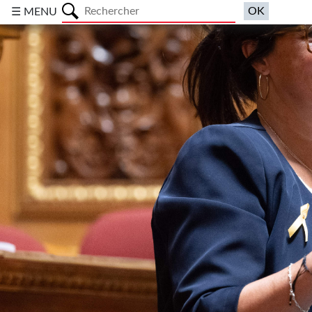
a
☰ MENU