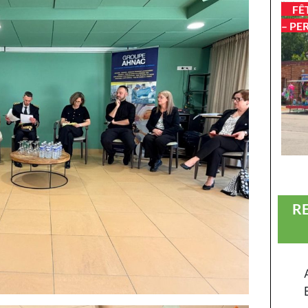
FÊ
– PE
R