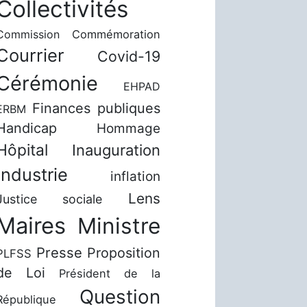
Collectivités
Commission
Commémoration
Courrier
Covid-19
Cérémonie
EHPAD
Finances publiques
ERBM
Handicap
Hommage
Hôpital
Inauguration
Industrie
inflation
Lens
Justice sociale
Maires
Ministre
Presse
Proposition
PLFSS
de Loi
Président de la
Question
République