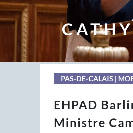
CATHY
PAS-DE-CALAIS | MO
EHPAD Barli
Ministre Cam