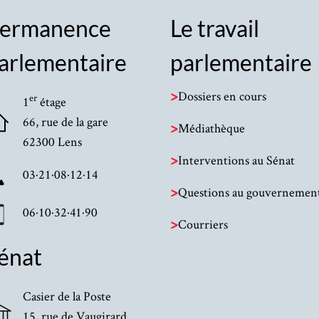
ermanence
Le travail
arlementaire
parlementaire
>
Dossiers en cours
er
1
étage
66, rue de la gare
>
Médiathèque
62300 Lens
>
Interventions au Sénat
03·21·08·12·14
>
Questions au gouvernemen
06·10·32·41·90
>
Courriers
énat
Casier de la Poste
15, rue de Vaugirard