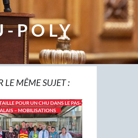
U-POLY
R LE MÊME SUJET :
TAILLE POUR UN CHU DANS LE PAS-
ALAIS – MOBILISATIONS