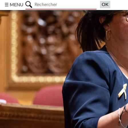
a
☰ MENU