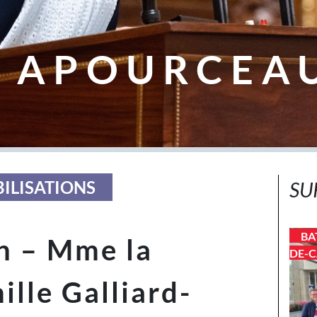
 APOURCEA
BILISATIONS
SU
BA
n – Mme la
DE-C
ille Galliard-