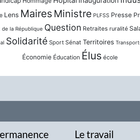
Hôpital
Inauguration
ndicap
Hommage
Maires
Ministre
Lens
Presse
Pr
e
PLFSS
Question
Sal
Retraites
ruralité
 de la République
Solidarité
Territoires
Sénat
Sport
al
Transport
Élus
Économie
Éducation
école
ermanence
Le travail