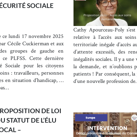
ÉCURITÉ SOCIALE
Cathy Apourceau-Poly s’est
e ce lundi 17 novembre 2025
relative à l’accès aux soins
ar Cécile Cuckierman et aux
territoriale inégale d’accès 
s des groupes de gauche en
d’attente excessifs, des re
e ce PLFSS. Cette dernière
inégalités sociales. Il y a une
té Sociale pour les citoyens
la demande, et n’oublions 
oins : travailleurs, personnes
patients ! Par conséquent, la
es en situation d’handicap, …
d’une nouvelle profession d
 pas…
ROPOSITION DE LOI
U STATUT DE L’ÉLU
OCAL –