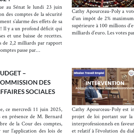
e au Sénat le lundi 23 juin
Cathy Apourceau-Poly a voté
on des comptes de la sécurité
d’un impôt de 2% maximum p
ent s’alarme des effets de sa
supérieure à 100 millions d’
! Il y a un profond déficit qui
milliards d’euro. Les votes p
es et une baisse de recettes.
 de 2,2 milliards par rapport
 comptes passe par…
UDGET –
OMMISSION DES
FFAIRES SOCIALES
e, ce mercredi 11 juin 2025,
Cathy Apourceau-Poly est i
s en présence de M. Bernard
projet de loi portant sur la
bre de la Cour des comptes,
interprofessionnels en faveur
sur l’application des lois de
et relatif à l’évolution du dia