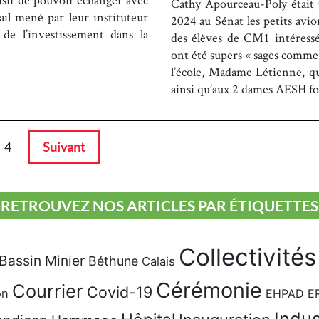
Cathy Apourceau-Poly était 
ail mené par leur instituteur
2024 au Sénat les petits avio
de l’investissement dans la
des élèves de CM1 intéressé
ont été supers « sages comme 
l’école, Madame Létienne, qu
ainsi qu’aux 2 dames AESH fo
4
Suivant
RETROUVEZ NOS ARTICLES PAR ÉTIQUETTES
Collectivités
Bassin Minier
Béthune
Calais
Cérémonie
Courrier
Covid-19
on
EHPAD
E
Indus