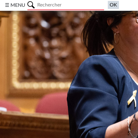
a
☰ MENU