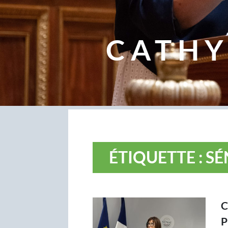
CATHY
ÉTIQUETTE : S
C
P