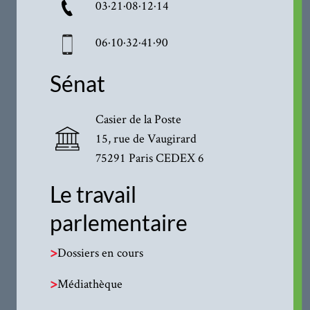
03·21·08·12·14
06·10·32·41·90
Sénat
Casier de la Poste
15, rue de Vaugirard
75291 Paris CEDEX 6
Le travail
parlementaire
>
Dossiers en cours
>
Médiathèque