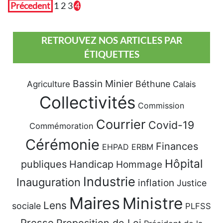
Précedent
1
2
3
4
RETROUVEZ NOS ARTICLES PAR
ÉTIQUETTES
Bassin Minier
Béthune
Agriculture
Calais
Collectivités
Commission
Courrier
Covid-19
Commémoration
Cérémonie
Finances
EHPAD
ERBM
Hôpital
publiques
Handicap
Hommage
Industrie
Inauguration
inflation
Justice
Maires
Ministre
Lens
sociale
PLFSS
Presse