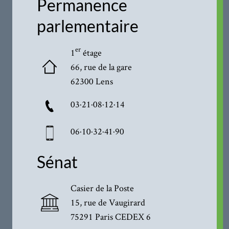
Permanence
parlementaire
er
1
étage
66, rue de la gare
62300 Lens
03·21·08·12·14
06·10·32·41·90
Sénat
Casier de la Poste
15, rue de Vaugirard
75291 Paris CEDEX 6