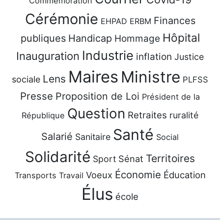
Commémoration
Cérémonie
Finances
EHPAD
ERBM
Hôpital
publiques
Handicap
Hommage
Industrie
Inauguration
inflation
Justice
Maires
Ministre
Lens
sociale
PLFSS
Presse
Proposition de Loi
Président de la
Question
Retraites
ruralité
République
Santé
Salarié
Sanitaire
Social
Solidarité
Territoires
Sénat
Sport
Économie
Voeux
Éducation
Transports
Travail
Élus
école