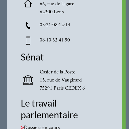
66, rue de la gare
62300 Lens
03·21·08·12·14
06·10·32·41·90
Sénat
Casier de la Poste
15, rue de Vaugirard
75291 Paris CEDEX 6
Le travail
parlementaire
>
Dossiers en cours