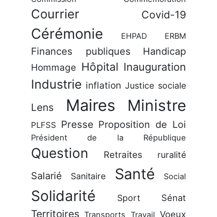
Courrier
Covid-19
Cérémonie
EHPAD
ERBM
Finances publiques
Handicap
Hôpital
Inauguration
Hommage
Industrie
inflation
Justice sociale
Maires
Ministre
Lens
Presse
Proposition de Loi
PLFSS
Président de la République
Question
Retraites
ruralité
Santé
Salarié
Sanitaire
Social
Solidarité
Sénat
Sport
Territoires
Voeux
Transports
Travail