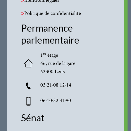
>
Politique de confidentialité
Permanence
parlementaire
er
1
étage
66, rue de la gare
62300 Lens
03·21·08·12·14
06·10·32·41·90
Sénat