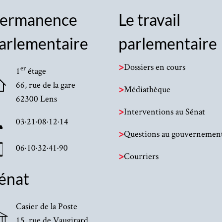
ermanence
Le travail
arlementaire
parlementaire
>
Dossiers en cours
er
1
étage
66, rue de la gare
>
Médiathèque
62300 Lens
>
Interventions au Sénat
03·21·08·12·14
>
Questions au gouvernemen
06·10·32·41·90
>
Courriers
énat
Casier de la Poste
15, rue de Vaugirard