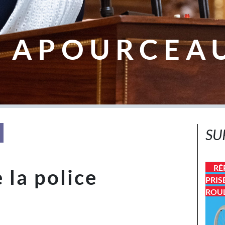
 APOURCEA
SU
RÉ
 la police
PRIS
ROU