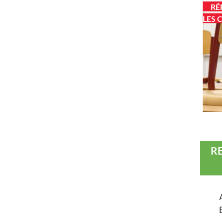
RÉ
LES 
R