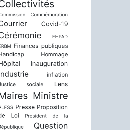
Collectivités
Commission
Commémoration
Courrier
Covid-19
Cérémonie
EHPAD
Finances publiques
ERBM
Handicap
Hommage
Hôpital
Inauguration
Industrie
inflation
Lens
Justice sociale
Maires
Ministre
Presse
Proposition
PLFSS
de Loi
Président de la
Question
République