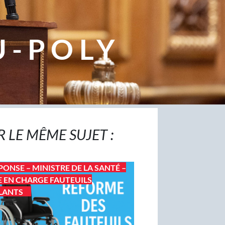
U-POLY
R LE MÊME SUJET :
PONSE – MINISTRE DE LA SANTÉ –
E EN CHARGE FAUTEUILS
LANTS