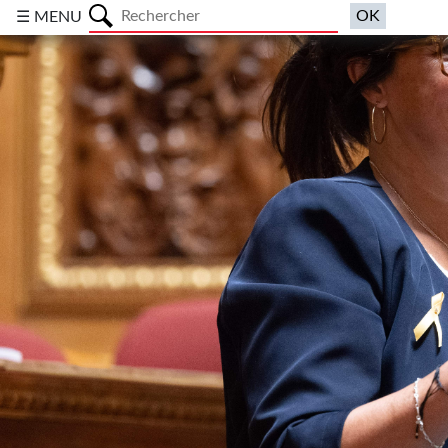
a
☰ MENU