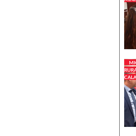
MI
RURA
CALA