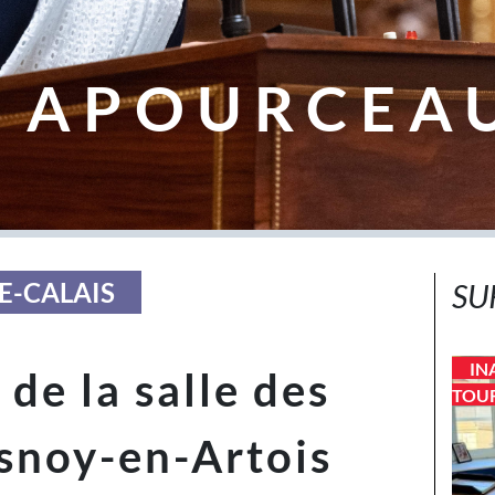
 APOURCEA
E-CALAIS
SU
IN
de la salle des
TOU
snoy-en-Artois