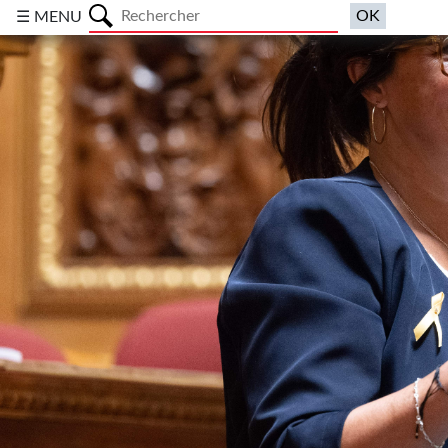
a
☰ MENU