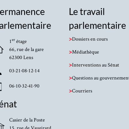
ermanence
Le travail
arlementaire
parlementaire
>
Dossiers en cours
er
1
étage
66, rue de la gare
>
Médiathèque
62300 Lens
>
Interventions au Sénat
03·21·08·12·14
>
Questions au gouvernemen
06·10·32·41·90
>
Courriers
énat
Casier de la Poste
15, rue de Vaugirard