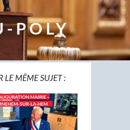
U-POLY
R LE MÊME SUJET :
AUGURATION MAIRIE –
RNEHEM-SUR-LA-HEM