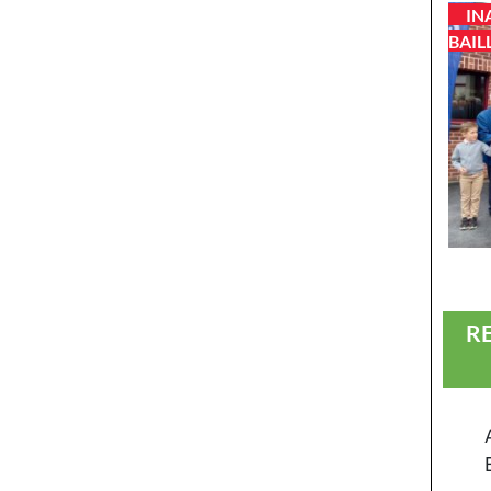
IN
BAIL
R