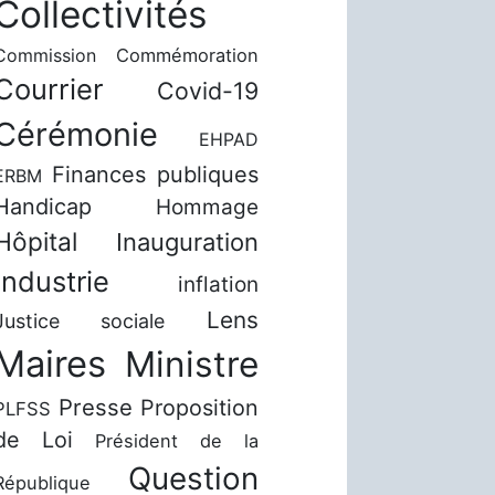
Collectivités
Commission
Commémoration
Courrier
Covid-19
Cérémonie
EHPAD
Finances publiques
ERBM
Handicap
Hommage
Hôpital
Inauguration
Industrie
inflation
Lens
Justice sociale
Maires
Ministre
Presse
Proposition
PLFSS
de Loi
Président de la
Question
République