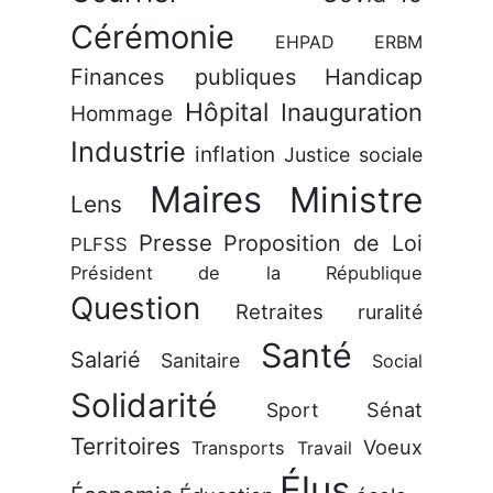
Cérémonie
EHPAD
ERBM
Finances publiques
Handicap
Hôpital
Inauguration
Hommage
Industrie
inflation
Justice sociale
Maires
Ministre
Lens
Presse
Proposition de Loi
PLFSS
Président de la République
Question
Retraites
ruralité
Santé
Salarié
Sanitaire
Social
Solidarité
Sénat
Sport
Territoires
Voeux
Transports
Travail
Élus