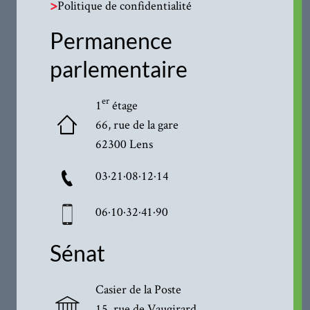
>
Politique de confidentialité
Permanence
parlementaire
er
1
étage
66, rue de la gare
62300 Lens
03·21·08·12·14
06·10·32·41·90
Sénat
Casier de la Poste
15, rue de Vaugirard