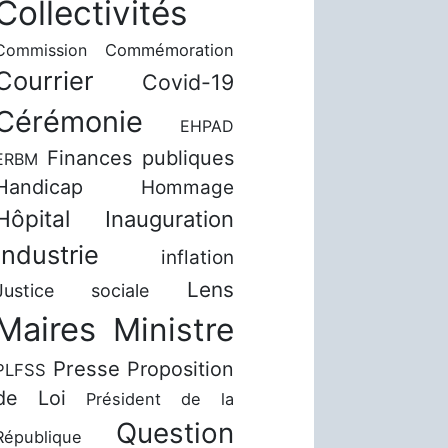
Collectivités
Commission
Commémoration
Courrier
Covid-19
Cérémonie
EHPAD
Finances publiques
ERBM
Handicap
Hommage
Hôpital
Inauguration
Industrie
inflation
Lens
Justice sociale
Maires
Ministre
Presse
Proposition
PLFSS
de Loi
Président de la
Question
République