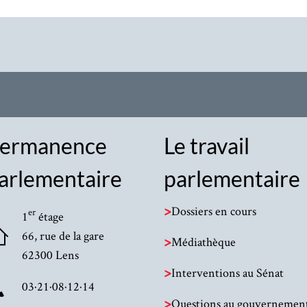
ermanence
Le travail
arlementaire
parlementaire
>
Dossiers en cours
er
1
étage
66, rue de la gare
>
Médiathèque
62300 Lens
>
Interventions au Sénat
03·21·08·12·14
>
Questions au gouvernemen