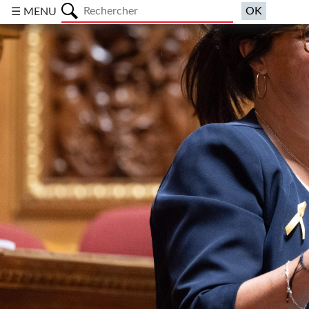
a
☰ MENU