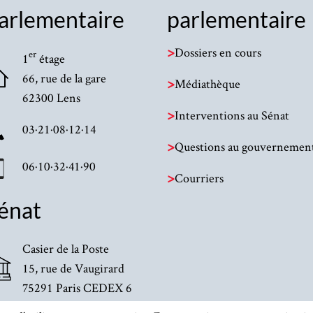
arlementaire
parlementaire
>
Dossiers en cours
er
1
étage
66, rue de la gare
>
Médiathèque
62300 Lens
>
Interventions au Sénat
03·21·08·12·14
>
Questions au gouvernemen
06·10·32·41·90
>
Courriers
énat
Casier de la Poste
15, rue de Vaugirard
75291 Paris CEDEX 6