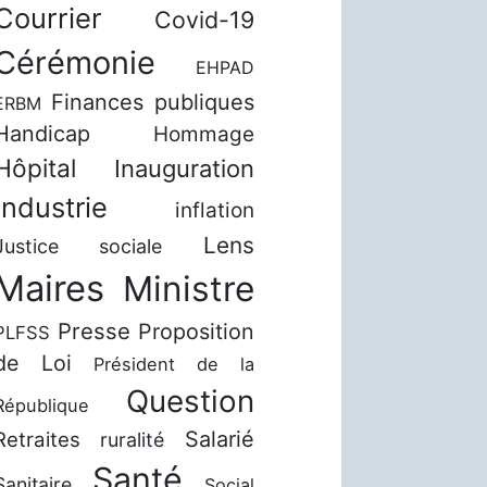
Courrier
Covid-19
Cérémonie
EHPAD
Finances publiques
ERBM
Handicap
Hommage
Hôpital
Inauguration
Industrie
inflation
Lens
Justice sociale
Maires
Ministre
Presse
Proposition
PLFSS
de Loi
Président de la
Question
République
Salarié
Retraites
ruralité
Santé
Sanitaire
Social