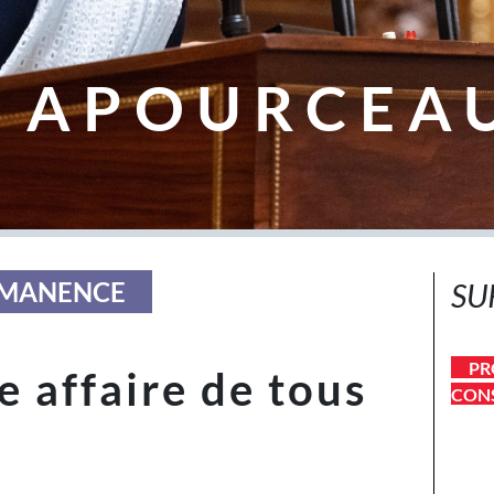
 APOURCEA
ERMANENCE
SU
PR
ne affaire de tous
CONS