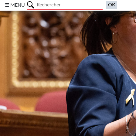
a
☰ MENU