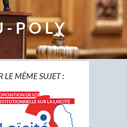
U-POLY
R LE MÊME SUJET :
OPOSITION DE LOI
TITUTIONNELLE SUR LA LAÏCITÉ