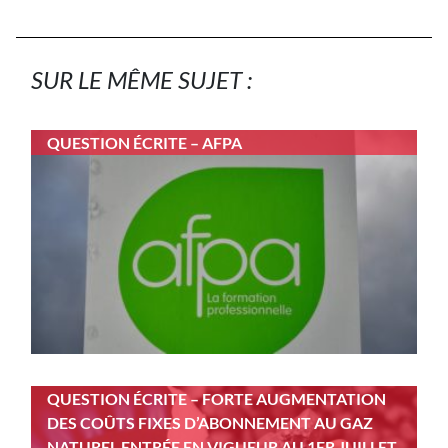
SUR LE MÊME SUJET :
QUESTION ÉCRITE – AFPA
QUESTION ÉCRITE – FORTE AUGMENTATION
DES COÛTS FIXES D’ABONNEMENT AU GAZ
NATUREL ENTRÉE EN VIGUEUR AU 1ER JUILLET