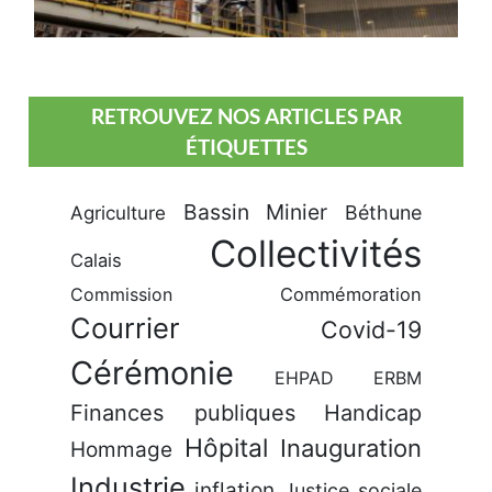
RETROUVEZ NOS ARTICLES PAR
ÉTIQUETTES
Bassin Minier
Béthune
Agriculture
Collectivités
Calais
Commission
Commémoration
Courrier
Covid-19
Cérémonie
EHPAD
ERBM
Finances publiques
Handicap
Hôpital
Inauguration
Hommage
Industrie
inflation
Justice sociale