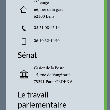
er
1
étage
66, rue de la gare
62300 Lens
03·21·08·12·14
06·10·32·41·90
Sénat
Casier de la Poste
15, rue de Vaugirard
75291 Paris CEDEX 6
Le travail
parlementaire