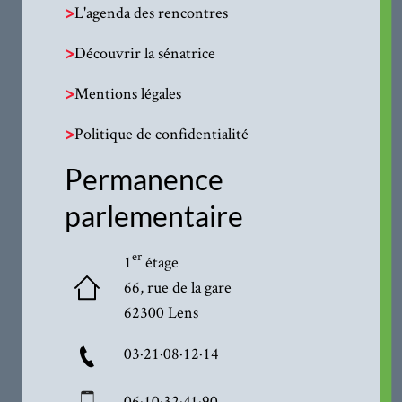
>
L'agenda des rencontres
>
Découvrir la sénatrice
>
Mentions légales
>
Politique de confidentialité
Permanence
parlementaire
er
1
étage
66, rue de la gare
62300 Lens
03·21·08·12·14
06·10·32·41·90