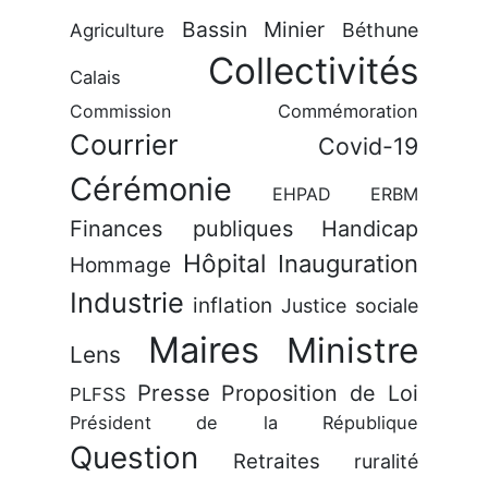
Bassin Minier
Béthune
Agriculture
Collectivités
Calais
Commission
Commémoration
Courrier
Covid-19
Cérémonie
EHPAD
ERBM
Finances publiques
Handicap
Hôpital
Inauguration
Hommage
Industrie
inflation
Justice sociale
Maires
Ministre
Lens
Presse
Proposition de Loi
PLFSS
Président de la République
Question
Retraites
ruralité