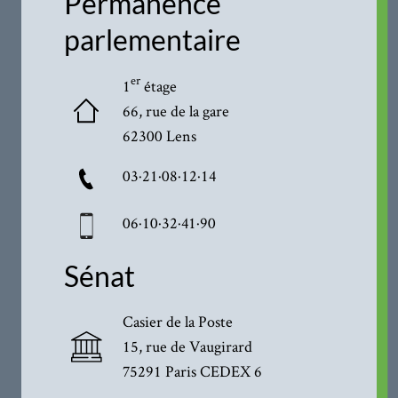
Permanence
parlementaire
er
1
étage
66, rue de la gare
62300 Lens
03·21·08·12·14
06·10·32·41·90
Sénat
Casier de la Poste
15, rue de Vaugirard
75291 Paris CEDEX 6