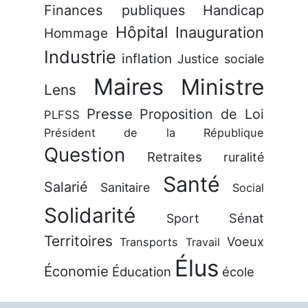
Finances publiques
Handicap
Hôpital
Inauguration
Hommage
Industrie
inflation
Justice sociale
Maires
Ministre
Lens
Presse
Proposition de Loi
PLFSS
Président de la République
Question
Retraites
ruralité
Santé
Salarié
Sanitaire
Social
Solidarité
Sénat
Sport
Territoires
Voeux
Transports
Travail
Élus
Économie
Éducation
école