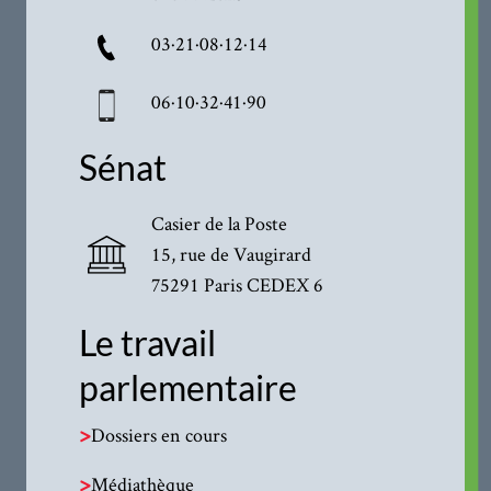
03·21·08·12·14
06·10·32·41·90
Sénat
Casier de la Poste
15, rue de Vaugirard
75291 Paris CEDEX 6
Le travail
parlementaire
>
Dossiers en cours
>
Médiathèque