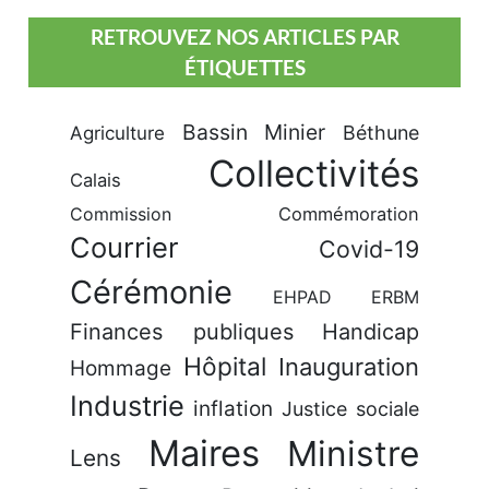
RETROUVEZ NOS ARTICLES PAR
ÉTIQUETTES
Bassin Minier
Béthune
Agriculture
Collectivités
Calais
Commission
Commémoration
Courrier
Covid-19
Cérémonie
EHPAD
ERBM
Finances publiques
Handicap
Hôpital
Inauguration
Hommage
Industrie
inflation
Justice sociale
Maires
Ministre
Lens