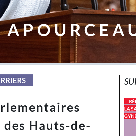
 APOURCEA
URRIERS
SU
RÉ
arlementaires
LA S
GYN
 des Hauts-de-