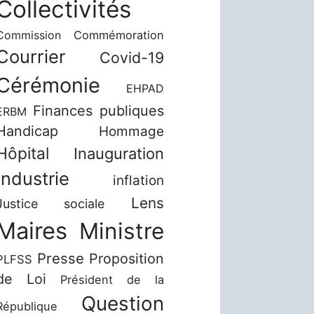
Collectivités
Commission
Commémoration
Courrier
Covid-19
Cérémonie
EHPAD
Finances publiques
ERBM
Handicap
Hommage
Hôpital
Inauguration
Industrie
inflation
Lens
Justice sociale
Maires
Ministre
Presse
Proposition
PLFSS
de Loi
Président de la
Question
République