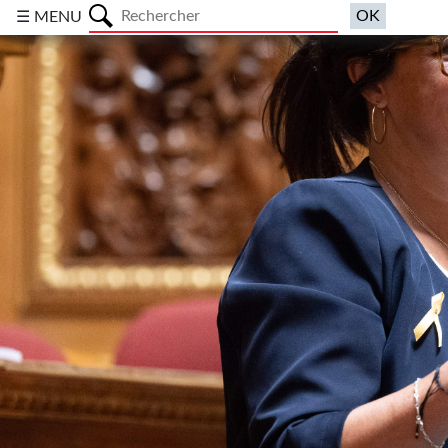
a
☰ MENU