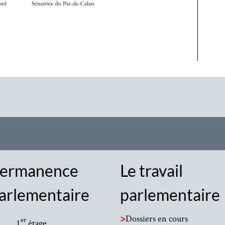
ermanence
Le travail
arlementaire
parlementaire
>
Dossiers en cours
er
1
étage