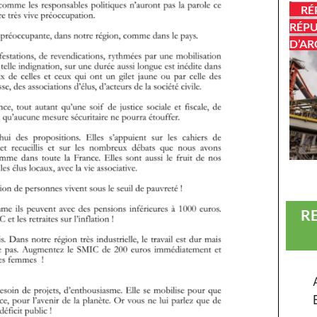
RÉ
RÉPU
D’AR
R