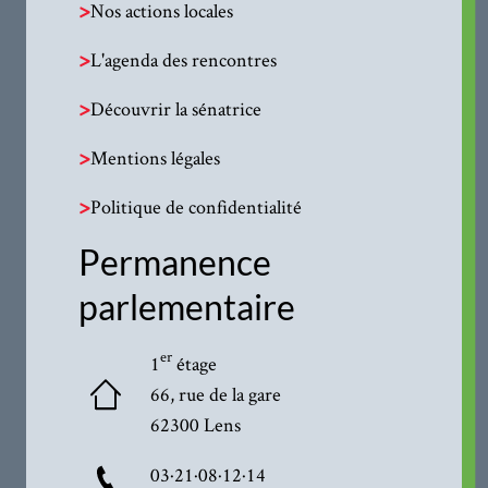
>
Nos actions locales
>
L'agenda des rencontres
>
Découvrir la sénatrice
>
Mentions légales
>
Politique de confidentialité
Permanence
parlementaire
er
1
étage
66, rue de la gare
62300 Lens
03·21·08·12·14