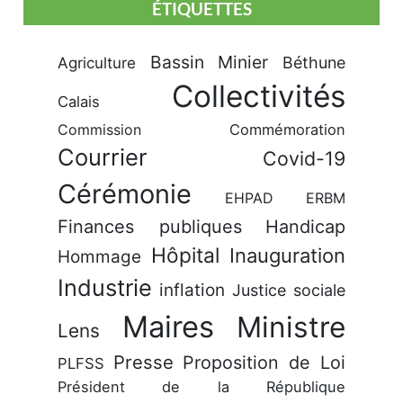
ÉTIQUETTES
Bassin Minier
Béthune
Agriculture
Collectivités
Calais
Commission
Commémoration
Courrier
Covid-19
Cérémonie
EHPAD
ERBM
Finances publiques
Handicap
Hôpital
Inauguration
Hommage
Industrie
inflation
Justice sociale
Maires
Ministre
Lens
Presse
Proposition de Loi
PLFSS
Président de la République