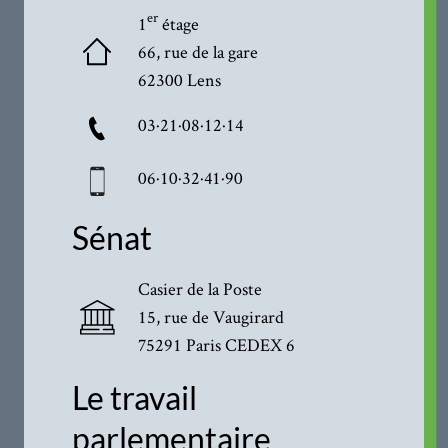
er
1
étage
66, rue de la gare
62300 Lens
03·21·08·12·14
06·10·32·41·90
Sénat
Casier de la Poste
15, rue de Vaugirard
75291 Paris CEDEX 6
Le travail
parlementaire