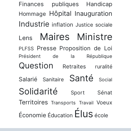
Finances publiques
Handicap
Hôpital
Inauguration
Hommage
Industrie
inflation
Justice sociale
Maires
Ministre
Lens
Presse
Proposition de Loi
PLFSS
Président de la République
Question
Retraites
ruralité
Santé
Salarié
Sanitaire
Social
Solidarité
Sénat
Sport
Territoires
Voeux
Transports
Travail
Élus
Économie
Éducation
école