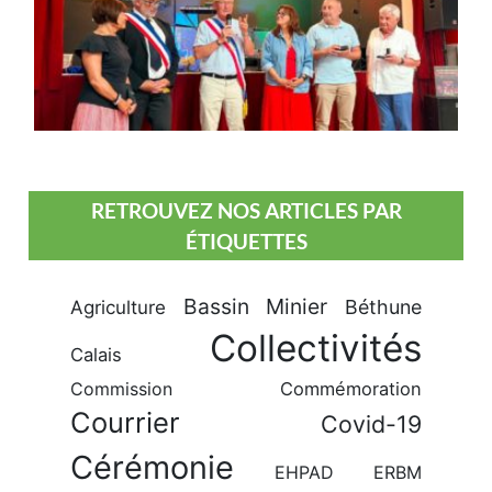
RETROUVEZ NOS ARTICLES PAR
ÉTIQUETTES
Bassin Minier
Béthune
Agriculture
Collectivités
Calais
Commission
Commémoration
Courrier
Covid-19
Cérémonie
EHPAD
ERBM