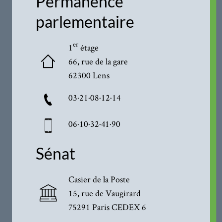
Permanence
parlementaire
er
1
étage
66, rue de la gare
62300 Lens
03·21·08·12·14
06·10·32·41·90
Sénat
Casier de la Poste
15, rue de Vaugirard
75291 Paris CEDEX 6