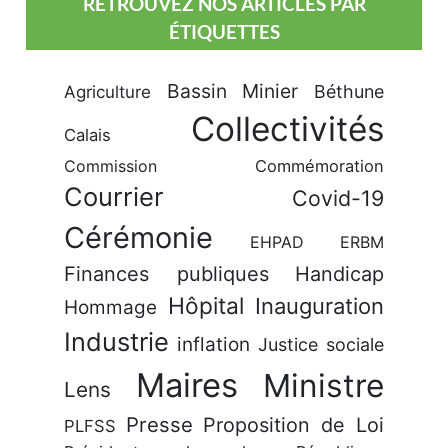
RETROUVEZ NOS ARTICLES PAR
ÉTIQUETTES
Bassin Minier
Béthune
Agriculture
Collectivités
Calais
Commission
Commémoration
Courrier
Covid-19
Cérémonie
EHPAD
ERBM
Finances publiques
Handicap
Hôpital
Inauguration
Hommage
Industrie
inflation
Justice sociale
Maires
Ministre
Lens
Presse
Proposition de Loi
PLFSS