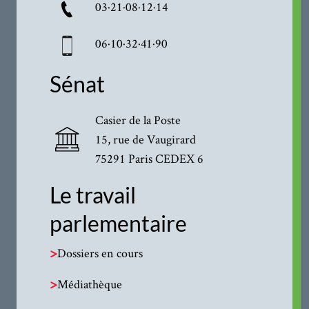
03·21·08·12·14
06·10·32·41·90
Sénat
Casier de la Poste
15, rue de Vaugirard
75291 Paris CEDEX 6
Le travail
parlementaire
>
Dossiers en cours
>
Médiathèque