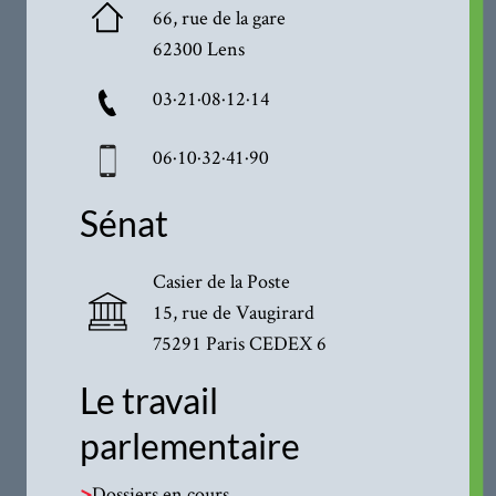
66, rue de la gare
62300 Lens
03·21·08·12·14
06·10·32·41·90
Sénat
Casier de la Poste
15, rue de Vaugirard
75291 Paris CEDEX 6
Le travail
parlementaire
>
Dossiers en cours