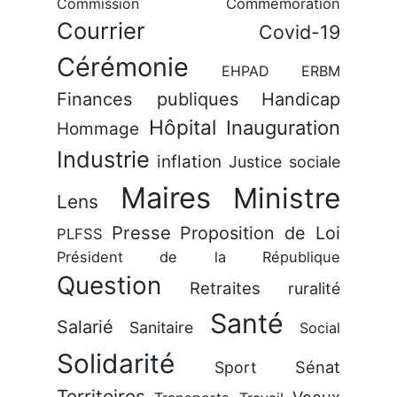
Commission
Commémoration
Courrier
Covid-19
Cérémonie
EHPAD
ERBM
Finances publiques
Handicap
Hôpital
Inauguration
Hommage
Industrie
inflation
Justice sociale
Maires
Ministre
Lens
Presse
Proposition de Loi
PLFSS
Président de la République
Question
Retraites
ruralité
Santé
Salarié
Sanitaire
Social
Solidarité
Sénat
Sport
Territoires
Voeux