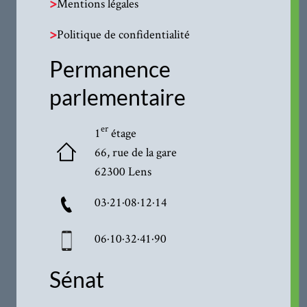
>
Mentions légales
>
Politique de confidentialité
Permanence
parlementaire
er
1
étage
66, rue de la gare
62300 Lens
03·21·08·12·14
06·10·32·41·90
Sénat