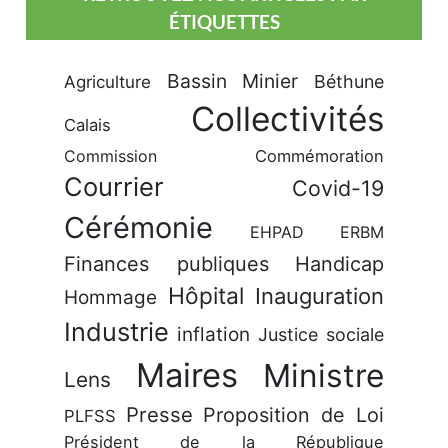
ÉTIQUETTES
Bassin Minier
Béthune
Agriculture
Collectivités
Calais
Commission
Commémoration
Courrier
Covid-19
Cérémonie
EHPAD
ERBM
Finances publiques
Handicap
Hôpital
Inauguration
Hommage
Industrie
inflation
Justice sociale
Maires
Ministre
Lens
Presse
Proposition de Loi
PLFSS
Président de la République