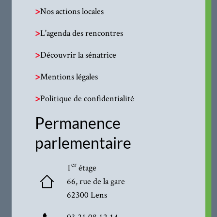
>
Nos actions locales
>
L'agenda des rencontres
>
Découvrir la sénatrice
>
Mentions légales
>
Politique de confidentialité
Permanence
parlementaire
er
1
étage
66, rue de la gare
62300 Lens
03·21·08·12·14