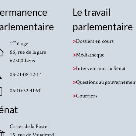
ermanence
Le travail
arlementaire
parlementaire
>
Dossiers en cours
er
1
étage
66, rue de la gare
>
Médiathèque
62300 Lens
>
Interventions au Sénat
03·21·08·12·14
>
Questions au gouvernemen
06·10·32·41·90
>
Courriers
énat
Casier de la Poste
15, rue de Vaugirard