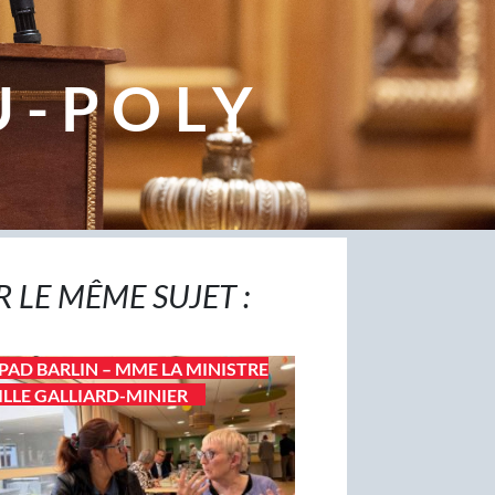
U-POLY
R LE MÊME SUJET :
PAD BARLIN – MME LA MINISTRE
LLE GALLIARD-MINIER