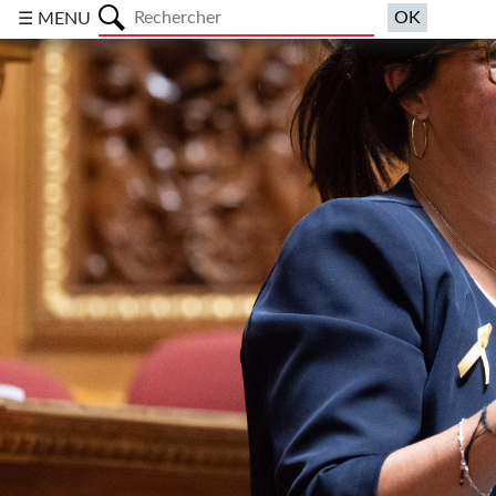
a
☰ MENU