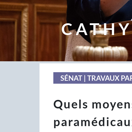
CATHY
SÉNAT | TRAVAUX P
Quels moyens
paramédicaux