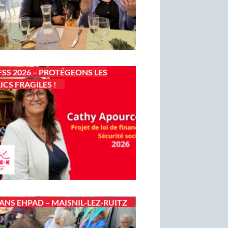
FSS 2026 – PROTÉGEONS LES
ICS FRAGILES !
 ANS EHPAD – MAISNIL-LEZ-RUITZ