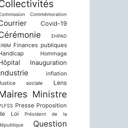
Collectivités
Commission
Commémoration
Courrier
Covid-19
Cérémonie
EHPAD
Finances publiques
ERBM
Handicap
Hommage
Hôpital
Inauguration
Industrie
inflation
Lens
Justice sociale
Maires
Ministre
Presse
Proposition
PLFSS
de Loi
Président de la
Question
République