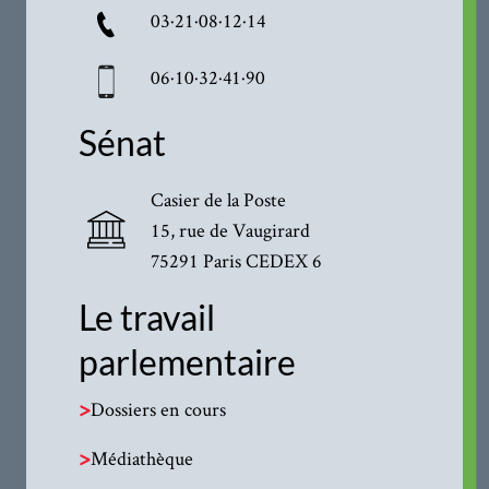
03·21·08·12·14
06·10·32·41·90
Sénat
Casier de la Poste
15, rue de Vaugirard
75291 Paris CEDEX 6
Le travail
parlementaire
>
Dossiers en cours
>
Médiathèque