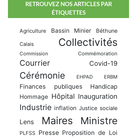
RETROUVEZ NOS ARTICLES PAR
ÉTIQUETTES
Bassin Minier
Béthune
Agriculture
Collectivités
Calais
Commission
Commémoration
Courrier
Covid-19
Cérémonie
EHPAD
ERBM
Finances publiques
Handicap
Hôpital
Inauguration
Hommage
Industrie
inflation
Justice sociale
Maires
Ministre
Lens
Presse
Proposition de Loi
PLFSS