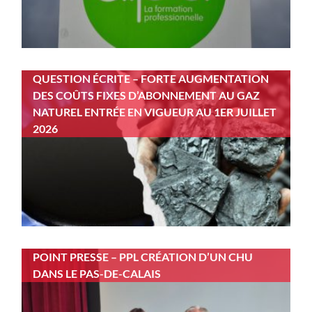
QUESTION ÉCRITE – FORTE AUGMENTATION
DES COÛTS FIXES D’ABONNEMENT AU GAZ
NATUREL ENTRÉE EN VIGUEUR AU 1ER JUILLET
2026
POINT PRESSE – PPL CRÉATION D’UN CHU
DANS LE PAS-DE-CALAIS