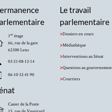
ermanence
Le travail
arlementaire
parlementaire
>
Dossiers en cours
er
1
étage
66, rue de la gare
>
Médiathèque
62300 Lens
>
Interventions au Sénat
03·21·08·12·14
>
Questions au gouvernemen
06·10·32·41·90
>
Courriers
énat
Casier de la Poste
15, rue de Vaugirard