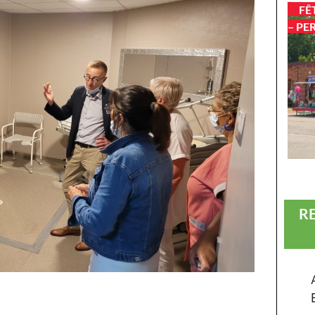
FÊ
– PE
R