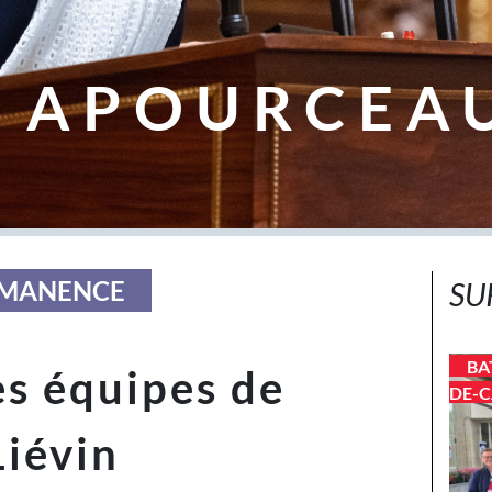
 APOURCEA
ERMANENCE
SU
BA
s équipes de
DE-C
iévin