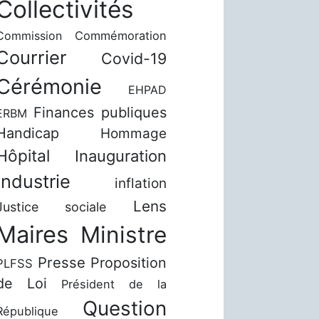
Collectivités
Commission
Commémoration
Courrier
Covid-19
Cérémonie
EHPAD
Finances publiques
ERBM
Handicap
Hommage
Hôpital
Inauguration
Industrie
inflation
Lens
Justice sociale
Maires
Ministre
Presse
Proposition
PLFSS
de Loi
Président de la
Question
République