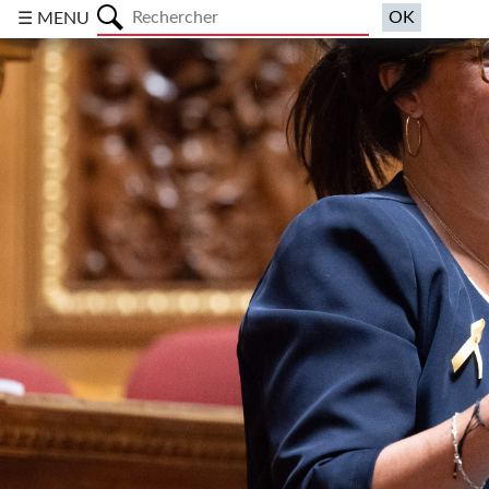
a
☰ MENU