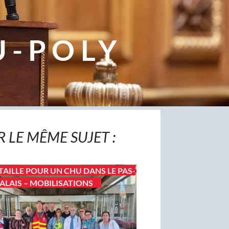
U-POLY
R LE MÊME SUJET :
TAILLE POUR UN CHU DANS LE PAS-
ALAIS – MOBILISATIONS