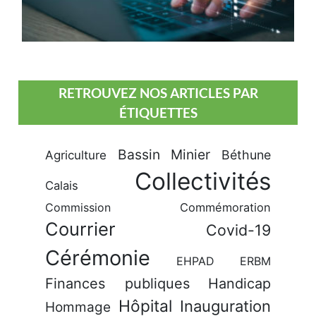
RETROUVEZ NOS ARTICLES PAR
ÉTIQUETTES
Bassin Minier
Béthune
Agriculture
Collectivités
Calais
Commission
Commémoration
Courrier
Covid-19
Cérémonie
EHPAD
ERBM
Finances publiques
Handicap
Hôpital
Inauguration
Hommage