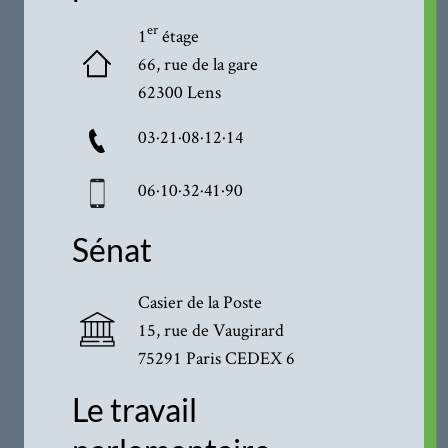
er
1
étage
66, rue de la gare
62300 Lens
03·21·08·12·14
06·10·32·41·90
Sénat
Casier de la Poste
15, rue de Vaugirard
75291 Paris CEDEX 6
Le travail