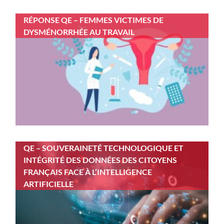
RÉPONSE QE – FEMMES VICTIMES DE
DYSMÉNORRHÉE AU TRAVAIL
QE – SOUVERAINETÉ TECHNOLOGIQUE ET
INTÉGRITÉ DES DONNÉES DES CITOYENS
FRANÇAIS FACE À L’INTELLIGENCE
ARTIFICIELLE