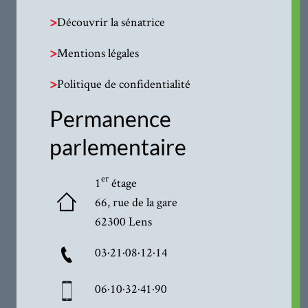
>
Découvrir la sénatrice
>
Mentions légales
>
Politique de confidentialité
Permanence
parlementaire
er
1
étage
66, rue de la gare
62300 Lens
03·21·08·12·14
06·10·32·41·90