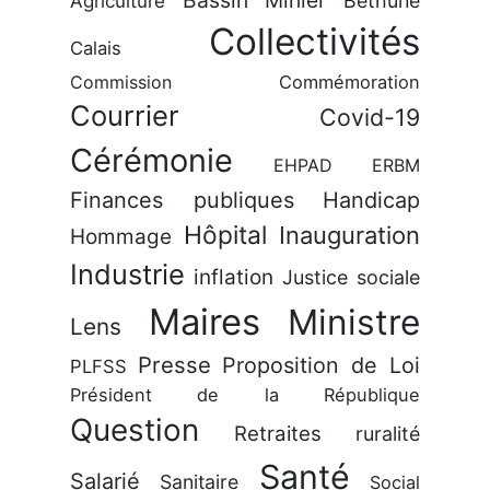
Bassin Minier
Béthune
Agriculture
Collectivités
Calais
Commission
Commémoration
Courrier
Covid-19
Cérémonie
EHPAD
ERBM
Finances publiques
Handicap
Hôpital
Inauguration
Hommage
Industrie
inflation
Justice sociale
Maires
Ministre
Lens
Presse
Proposition de Loi
PLFSS
Président de la République
Question
Retraites
ruralité
Santé
Salarié
Sanitaire
Social