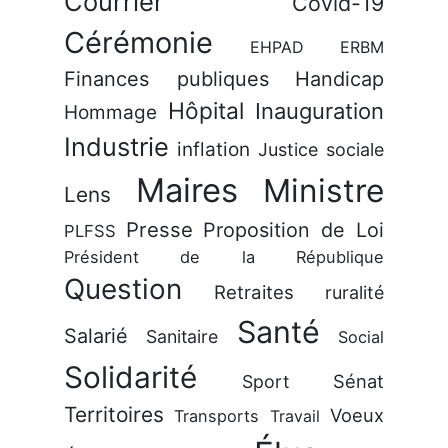
Courrier
Covid-19
Cérémonie
EHPAD
ERBM
Finances publiques
Handicap
Hôpital
Inauguration
Hommage
Industrie
inflation
Justice sociale
Maires
Ministre
Lens
Presse
Proposition de Loi
PLFSS
Président de la République
Question
Retraites
ruralité
Santé
Salarié
Sanitaire
Social
Solidarité
Sénat
Sport
Territoires
Voeux
Transports
Travail