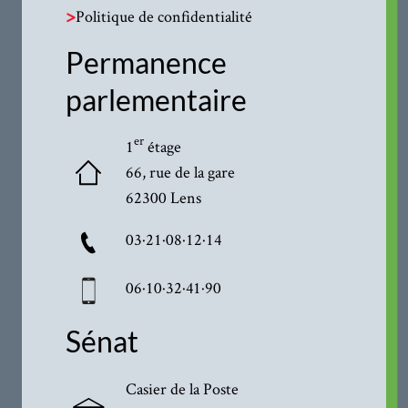
>
Politique de confidentialité
Permanence
parlementaire
er
1
étage
66, rue de la gare
62300 Lens
03·21·08·12·14
06·10·32·41·90
Sénat
Casier de la Poste