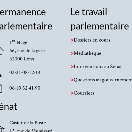
ermanence
Le travail
arlementaire
parlementaire
>
Dossiers en cours
er
1
étage
66, rue de la gare
>
Médiathèque
62300 Lens
>
Interventions au Sénat
03·21·08·12·14
>
Questions au gouvernemen
06·10·32·41·90
>
Courriers
énat
Casier de la Poste
15, rue de Vaugirard