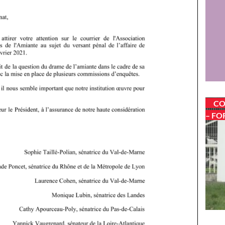
CO
– FO