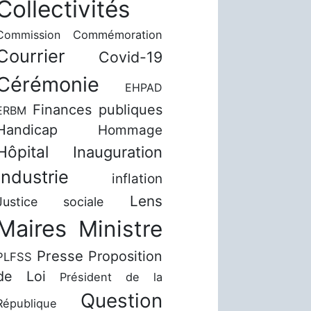
Collectivités
Commission
Commémoration
Courrier
Covid-19
Cérémonie
EHPAD
Finances publiques
ERBM
Handicap
Hommage
Hôpital
Inauguration
Industrie
inflation
Lens
Justice sociale
Maires
Ministre
Presse
Proposition
PLFSS
de Loi
Président de la
Question
République