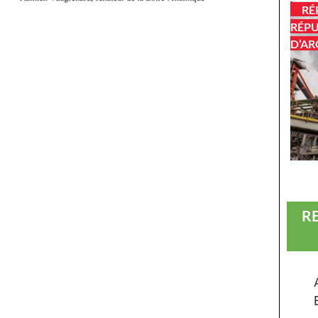
RÉ
RÉPU
D’AR
R