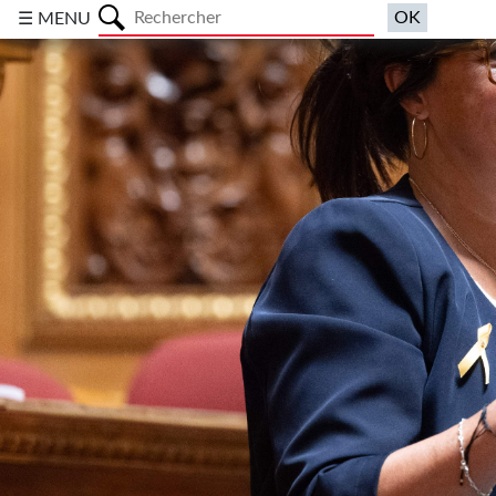
a
☰ MENU