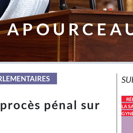
 APOURCEA
ARLEMENTAIRES
SU
RÉ
 procès pénal sur
LA S
GYN