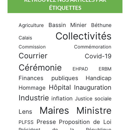
ÉTIQUETTES
Bassin Minier
Béthune
Agriculture
Collectivités
Calais
Commission
Commémoration
Courrier
Covid-19
Cérémonie
EHPAD
ERBM
Finances publiques
Handicap
Hôpital
Inauguration
Hommage
Industrie
inflation
Justice sociale
Maires
Ministre
Lens
Presse
Proposition de Loi
PLFSS
Président de la République