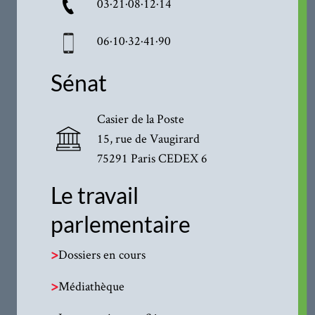
03·21·08·12·14
06·10·32·41·90
Sénat
Casier de la Poste
15, rue de Vaugirard
75291 Paris CEDEX 6
Le travail
parlementaire
>
Dossiers en cours
>
Médiathèque