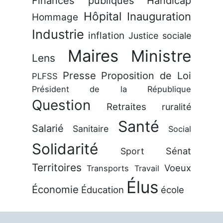
Finances publiques
Handicap
Hôpital
Inauguration
Hommage
Industrie
inflation
Justice sociale
Maires
Ministre
Lens
Presse
Proposition de Loi
PLFSS
Président de la République
Question
Retraites
ruralité
Santé
Salarié
Sanitaire
Social
Solidarité
Sénat
Sport
Territoires
Voeux
Transports
Travail
Élus
Économie
Éducation
école