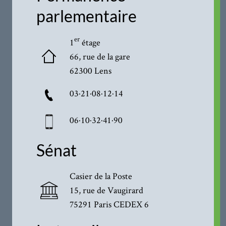
parlementaire
er
1
étage
66, rue de la gare
62300 Lens
03·21·08·12·14
06·10·32·41·90
Sénat
Casier de la Poste
15, rue de Vaugirard
75291 Paris CEDEX 6