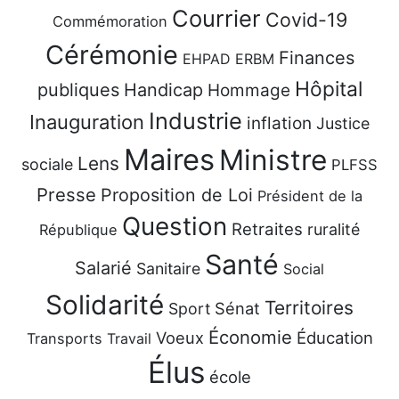
Courrier
Covid-19
Commémoration
Cérémonie
Finances
EHPAD
ERBM
Hôpital
publiques
Handicap
Hommage
Industrie
Inauguration
inflation
Justice
Maires
Ministre
Lens
sociale
PLFSS
Presse
Proposition de Loi
Président de la
Question
Retraites
ruralité
République
Santé
Salarié
Sanitaire
Social
Solidarité
Territoires
Sénat
Sport
Économie
Voeux
Éducation
Transports
Travail
Élus
école