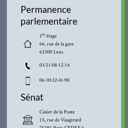
Permanence
parlementaire
er
1
étage
66, rue de la gare
62300 Lens
03·21·08·12·14
06·10·32·41·90
Sénat
Casier de la Poste
15, rue de Vaugirard
75291 Paris CEDEX 6