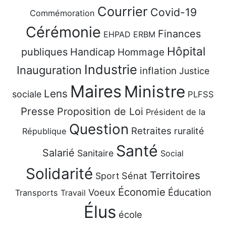
Courrier
Covid-19
Commémoration
Cérémonie
Finances
EHPAD
ERBM
Hôpital
publiques
Handicap
Hommage
Industrie
Inauguration
inflation
Justice
Maires
Ministre
Lens
sociale
PLFSS
Presse
Proposition de Loi
Président de la
Question
Retraites
ruralité
République
Santé
Salarié
Sanitaire
Social
Solidarité
Territoires
Sénat
Sport
Économie
Voeux
Éducation
Transports
Travail
Élus
école