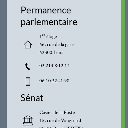
Permanence
parlementaire
er
1
étage
66, rue de la gare
62300 Lens
03·21·08·12·14
06·10·32·41·90
Sénat
Casier de la Poste
15, rue de Vaugirard