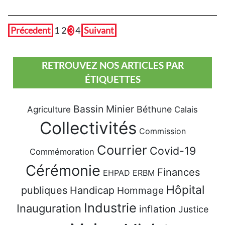
Précedent
1
2
3
4
Suivant
RETROUVEZ NOS ARTICLES PAR
ÉTIQUETTES
Bassin Minier
Béthune
Agriculture
Calais
Collectivités
Commission
Courrier
Covid-19
Commémoration
Cérémonie
Finances
EHPAD
ERBM
Hôpital
publiques
Handicap
Hommage
Industrie
Inauguration
inflation
Justice