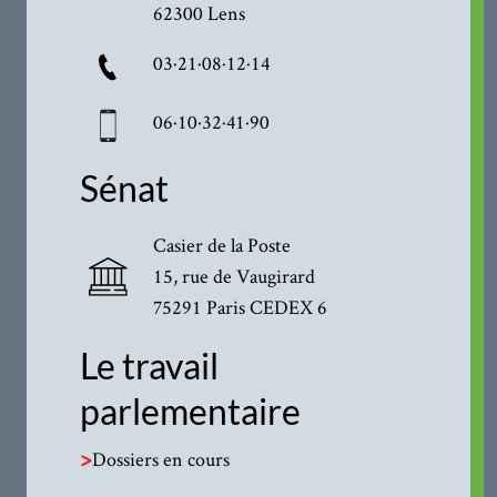
62300 Lens
03·21·08·12·14
06·10·32·41·90
Sénat
Casier de la Poste
15, rue de Vaugirard
75291 Paris CEDEX 6
Le travail
parlementaire
>
Dossiers en cours