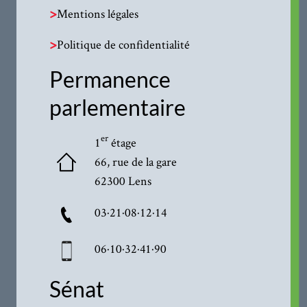
>
Mentions légales
>
Politique de confidentialité
Permanence
parlementaire
er
1
étage
66, rue de la gare
62300 Lens
03·21·08·12·14
06·10·32·41·90
Sénat