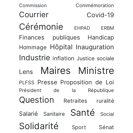
Commission
Commémoration
Courrier
Covid-19
Cérémonie
EHPAD
ERBM
Finances publiques
Handicap
Hôpital
Inauguration
Hommage
Industrie
inflation
Justice sociale
Maires
Ministre
Lens
Presse
Proposition de Loi
PLFSS
Président de la République
Question
Retraites
ruralité
Santé
Salarié
Sanitaire
Social
Solidarité
Sénat
Sport