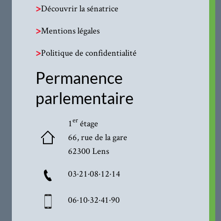
>
Découvrir la sénatrice
>
Mentions légales
>
Politique de confidentialité
Permanence
parlementaire
er
1
étage
66, rue de la gare
62300 Lens
03·21·08·12·14
06·10·32·41·90