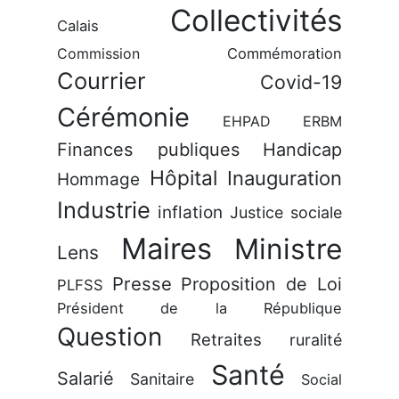
Collectivités
Calais
Commission
Commémoration
Courrier
Covid-19
Cérémonie
EHPAD
ERBM
Finances publiques
Handicap
Hôpital
Inauguration
Hommage
Industrie
inflation
Justice sociale
Maires
Ministre
Lens
Presse
Proposition de Loi
PLFSS
Président de la République
Question
Retraites
ruralité
Santé
Salarié
Sanitaire
Social