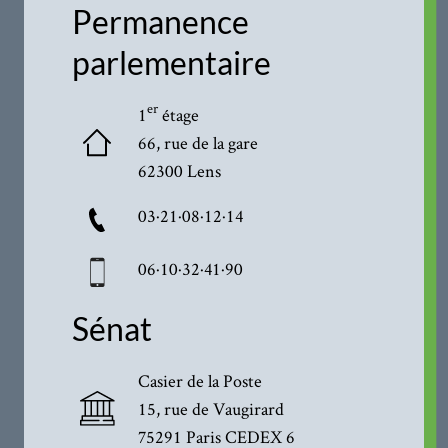
Permanence
parlementaire
er
1
étage
66, rue de la gare
62300 Lens
03·21·08·12·14
06·10·32·41·90
Sénat
Casier de la Poste
15, rue de Vaugirard
75291 Paris CEDEX 6