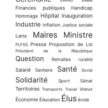
EHPAD
ERBM
Finances publiques
Handicap
Hôpital
Inauguration
Hommage
Industrie
inflation
Justice sociale
Maires
Ministre
Lens
Presse
Proposition de Loi
PLFSS
Président de la République
Question
Retraites
ruralité
Santé
Salarié
Sanitaire
Social
Solidarité
Sénat
Sport
Territoires
Voeux
Transports
Travail
Élus
Économie
Éducation
école