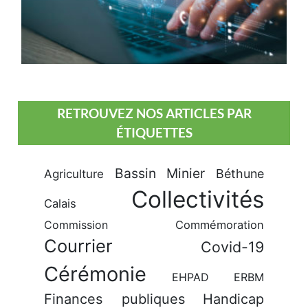
RETROUVEZ NOS ARTICLES PAR
ÉTIQUETTES
Bassin Minier
Béthune
Agriculture
Collectivités
Calais
Commission
Commémoration
Courrier
Covid-19
Cérémonie
EHPAD
ERBM
Finances publiques
Handicap