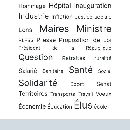
Hôpital
Inauguration
Hommage
Industrie
inflation
Justice sociale
Maires
Ministre
Lens
Presse
Proposition de Loi
PLFSS
Président de la République
Question
Retraites
ruralité
Santé
Salarié
Sanitaire
Social
Solidarité
Sénat
Sport
Territoires
Voeux
Transports
Travail
Élus
Économie
Éducation
école