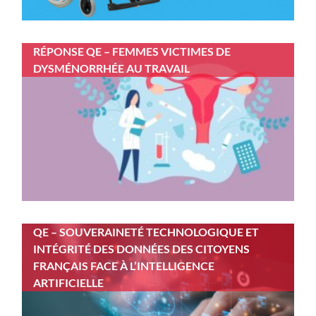
RÉPONSE QE – FEMMES VICTIMES DE
DYSMÉNORRHÉE AU TRAVAIL
QE – SOUVERAINETÉ TECHNOLOGIQUE ET
INTÉGRITÉ DES DONNÉES DES CITOYENS
FRANÇAIS FACE À L’INTELLIGENCE
ARTIFICIELLE