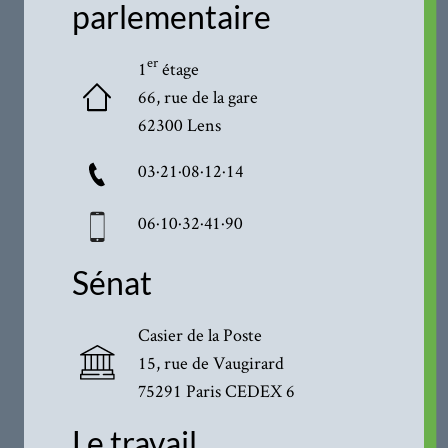
parlementaire
er
1
étage
66, rue de la gare
62300 Lens
03·21·08·12·14
06·10·32·41·90
Sénat
Casier de la Poste
15, rue de Vaugirard
75291 Paris CEDEX 6
Le travail