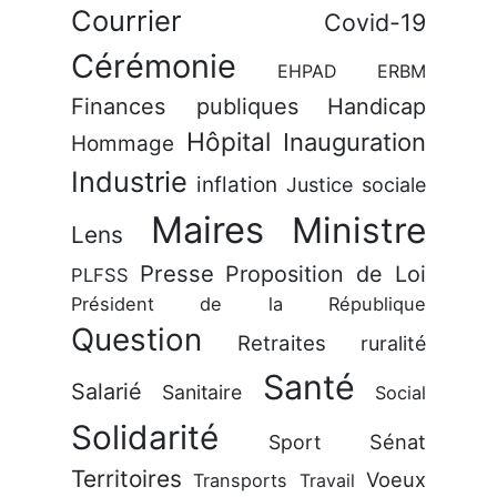
Courrier
Covid-19
Cérémonie
EHPAD
ERBM
Finances publiques
Handicap
Hôpital
Inauguration
Hommage
Industrie
inflation
Justice sociale
Maires
Ministre
Lens
Presse
Proposition de Loi
PLFSS
Président de la République
Question
Retraites
ruralité
Santé
Salarié
Sanitaire
Social
Solidarité
Sénat
Sport
Territoires
Voeux
Transports
Travail