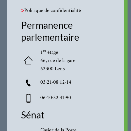
>
Politique de confidentialité
Permanence
parlementaire
er
1
étage
66, rue de la gare
62300 Lens
03·21·08·12·14
06·10·32·41·90
Sénat
Casier de la Poste